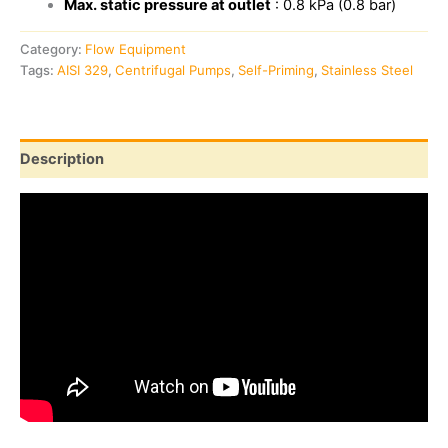
Max. static pressure at outlet
: 0.8 kPa (0.8 bar)
Category:
Flow Equipment
Tags:
AISI 329
,
Centrifugal Pumps
,
Self-Priming
,
Stainless Steel
Description