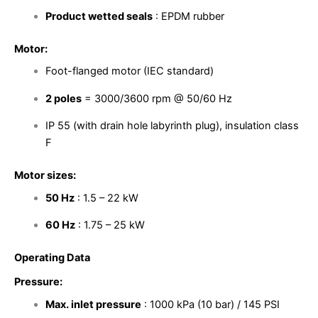
Product wetted seals
: EPDM rubber
Motor:
Foot-flanged motor (IEC standard)
2 poles
= 3000/3600 rpm @ 50/60 Hz
IP 55 (with drain hole labyrinth plug), insulation class
F
Motor sizes:
50 Hz
: 1.5 – 22 kW
60 Hz
: 1.75 – 25 kW
Operating Data
Pressure:
Max. inlet pressure
: 1000 kPa (10 bar) / 145 PSI