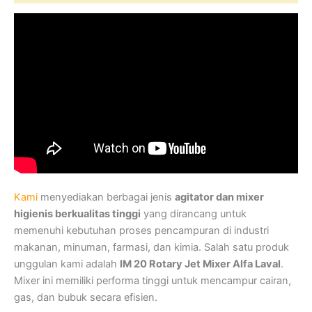
Kami
menyediakan berbagai jenis
agitator dan mixer
higienis berkualitas tinggi
yang dirancang untuk
memenuhi kebutuhan proses pencampuran di industri
makanan, minuman, farmasi, dan kimia. Salah satu produk
unggulan kami adalah
IM 20 Rotary Jet Mixer Alfa Laval
.
Mixer ini memiliki performa tinggi untuk mencampur cairan,
gas, dan bubuk secara efisien.