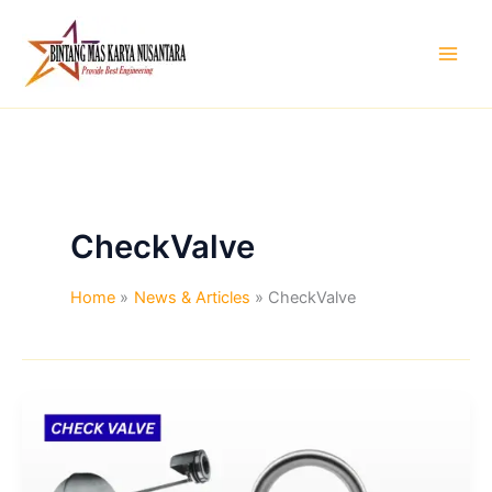
Skip
to
content
CheckValve
Home
News & Articles
CheckValve