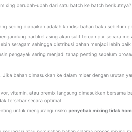
mixing berubah-ubah dari satu batch ke batch berikutnya?
ng sering diabaikan adalah kondisi bahan baku sebelum 
gandung partikel asing akan sulit tercampur secara mer
bih seragam sehingga distribusi bahan menjadi lebih baik 
esin pengayak sering menjadi tahap penting sebelum proses
a. Jika bahan dimasukkan ke dalam mixer dengan urutan yang
lavor, vitamin, atau premix langsung dimasukkan bersama ba
ak tersebar secara optimal.
enting untuk mengurangi risiko
penyebab mixing tidak ho
 segregasi atau pemisahan bahan selama proses mixing mau