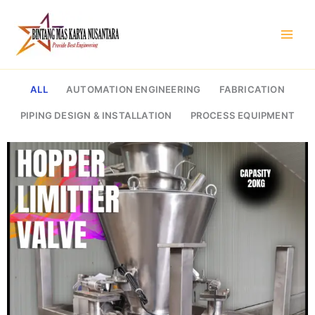
Skip
to
content
ALL
AUTOMATION ENGINEERING
FABRICATION
PIPING DESIGN & INSTALLATION
PROCESS EQUIPMENT