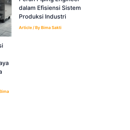
dalam Efisiensi Sistem
Produksi Industri
Article
/ By
Bima Sakti
si
iaya
a
Bima