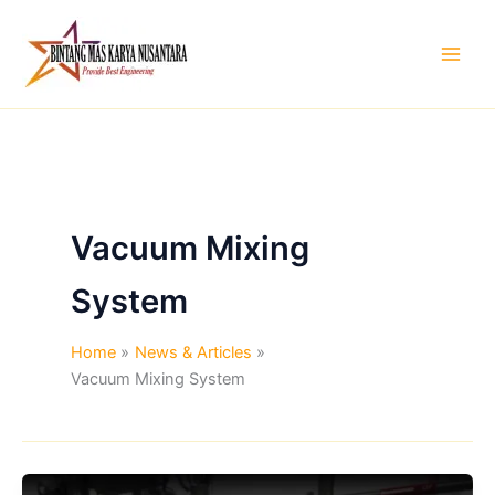
Skip
to
content
Vacuum Mixing
System
Home
News & Articles
Vacuum Mixing System