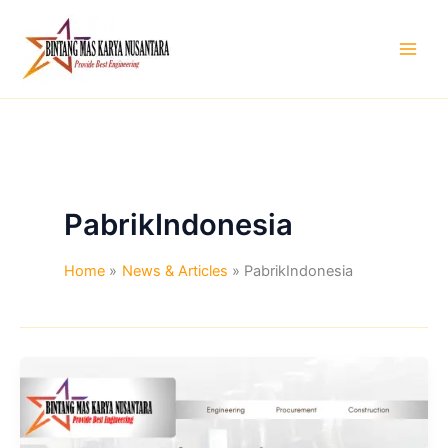
Skip
to
content
PabrikIndonesia
Home
News & Articles
PabrikIndonesia