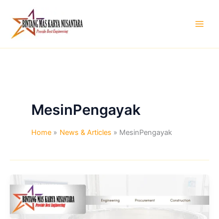
Skip
to
content
MesinPengayak
Home
News & Articles
MesinPengayak