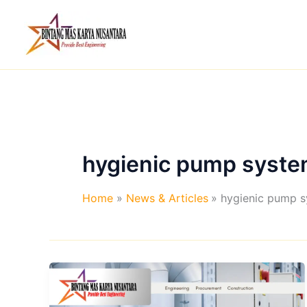
Skip
to
content
hygienic pump syst
Home
News & Articles
hygienic pump 